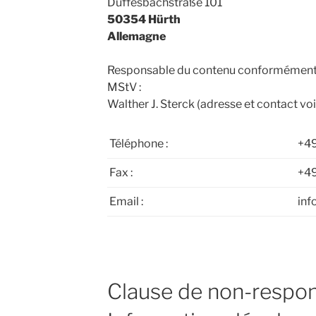
Duffesbachstraße 101
50354 Hürth
Allemagne
Responsable du contenu conformément à
MStV :
Walther J. Sterck (adresse et contact voi
Téléphone :
+4
Fax :
+49
Email :
inf
Clause de non-respons