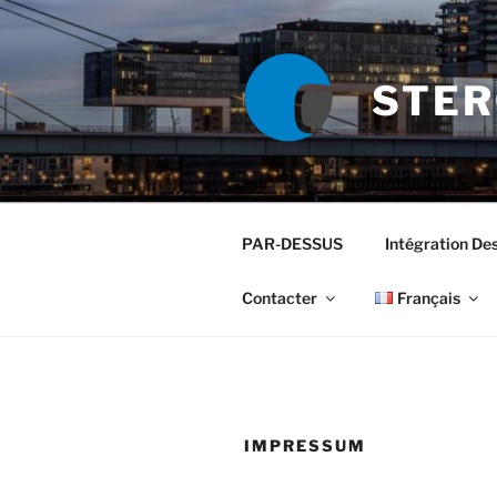
Aller
au
contenu
STER
principal
PAR-DESSUS
Intégration De
Contacter
Français
IMPRESSUM